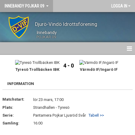
INNEBANDY POJKAR 09
LOGGA IN
Djurö-Vindö Idrottsförening
Innebandy
POJKAR 09
HEM
4 - 0
Tyresö Trollbäcken IBK
Värmdö IF/Ingarö IF
NYHETER
INFORMATION
KALENDER
Matchstart:
MATCHER
lör 23 mars, 17:00
Plats:
Strandhallen - Tyresö
Serie:
Pantamera Pojkar Ljusröd Svår
Tabell >>
Samling:
16:00