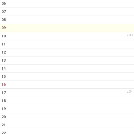
KONTAKT
06
07
CAFÉ SJÖSALA
08
09
v.33
10
11
12
13
14
15
16
v.34
17
18
19
20
21
22