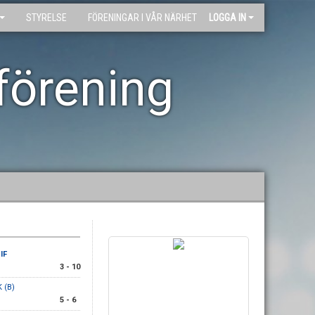
STYRELSE
FÖRENINGAR I VÅR NÄRHET
LOGGA IN
förening
IF
3 - 10
 (B)
5 - 6