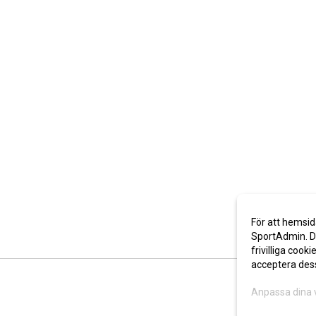
För att hemsid
SportAdmin. De
frivilliga cooki
acceptera des
Anpassa dina 