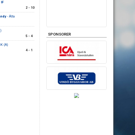
 IF
2 - 10
andy
- Älta
)
SPONSORER
5 - 4
BK (A)
4 - 1