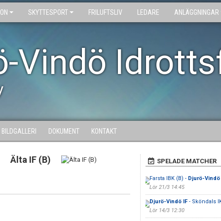
ION
SKYTTESPORT
FRILUFTSLIV
LEDARE
ANLÄGGNINGAR
ö-Vindö Idrotts
y
BILDGALLERI
DOKUMENT
KONTAKT
Älta IF (B)
SPELADE MATCHER
Farsta IBK (B) -
Djurö-Vindö 
Lör 21/3 14:45
Djurö-Vindö IF
- Sköndals IK
Lör 14/3 12:30