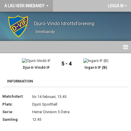
A LAG HERR INNEBANDY
LOGGA IN
Djurö-Vindö Idrottsförening
Innebandy
HEM
5 - 4
Djurö-Vindö IF
Ingarö IF (B)
NYHETER
INFORMATION
KALENDER
Matchstart:
MATCHER
lör 14 februari, 13:45
Plats:
Djurö Sporthall
TRUPPEN
Serie:
Herrar Division 5 Östra
Samling:
12:45
BILDGALLERI