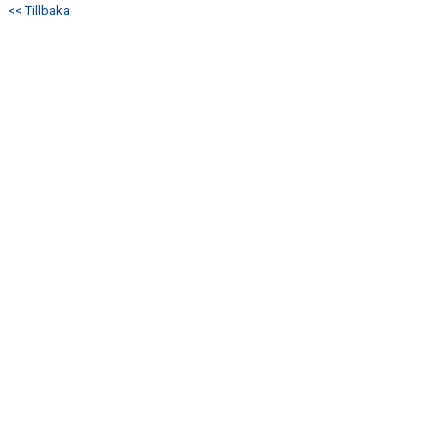
<< Tillbaka
DOKUMENT
KONTAKT