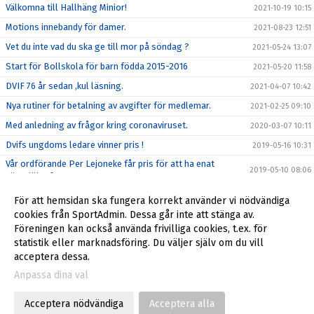
Välkomna till Hallhäng Minior!
2021-10-19 10:15
Motions innebandy för damer.
2021-08-23 12:51
Vet du inte vad du ska ge till mor på söndag ?
2021-05-24 13:07
Start för Bollskola för barn födda 2015-2016
2021-05-20 11:58
DVIF 76 år sedan ,kul läsning.
2021-04-07 10:42
Nya rutiner för betalning av avgifter för medlemar.
2021-02-25 09:10
Med anledning av frågor kring coronaviruset.
2020-03-07 10:11
Dvifs ungdoms ledare vinner pris !
2019-05-16 10:31
Vår ordförande Per Lejoneke får pris för att ha enat
2019-05-10 08:06
Värmdökrafter
Tack ni som lämnat in saker till Återbruket !
2019-02-18 10:53
För att hemsidan ska fungera korrekt använder vi nödvändiga
Djurö Vindö IF är lead partner.
cookies från SportAdmin. Dessa går inte att stänga av.
2018-10-23 15:43
Föreningen kan också använda frivilliga cookies, t.ex. för
2017-12-21 10:26
statistik eller marknadsföring. Du väljer själv om du vill
acceptera dessa.
Anpassa dina val
Cookie-inställningar
Gå till Webbversion
Acceptera nödvändiga
Acceptera alla