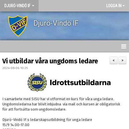
DJURÖ-VINDÖ IF
LOGGA IN
Djurö-Vindö IF
DJURÖ-VINDÖ IF
Vi utbildar våra ungdoms ledare
<
>
2024-08-06 10:25
VÄRDEGRUND
NYHETER
KALENDER
I samarbete med SISU har vi utformat en kurs för våra unga ledare.
Ungdomsledarna har blivit inbjudna via mail och kursen är obligatorisk
OM KLUBBEN
för att fortsätta som ungdomsledare.
Djurö-Vindö IF:s ledarskapsutbildning för unga ledare
KONTAKT
15/9 14.00-17.00