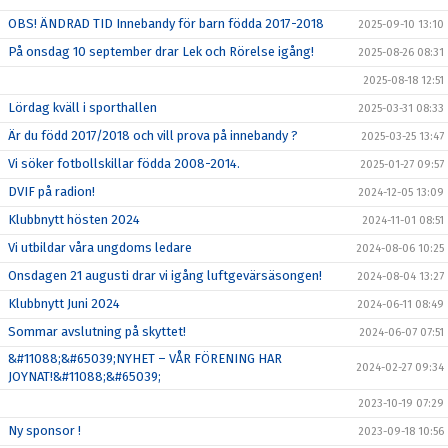
OBS! ÄNDRAD TID Innebandy för barn födda 2017-2018
2025-09-10 13:10
På onsdag 10 september drar Lek och Rörelse igång!
2025-08-26 08:31
2025-08-18 12:51
Lördag kväll i sporthallen
2025-03-31 08:33
Är du född 2017/2018 och vill prova på innebandy ?
2025-03-25 13:47
Vi söker fotbollskillar födda 2008-2014.
2025-01-27 09:57
DVIF på radion!
2024-12-05 13:09
Klubbnytt hösten 2024
2024-11-01 08:51
Vi utbildar våra ungdoms ledare
2024-08-06 10:25
Onsdagen 21 augusti drar vi igång luftgevärsäsongen!
2024-08-04 13:27
Klubbnytt Juni 2024
2024-06-11 08:49
Sommar avslutning på skyttet!
2024-06-07 07:51
&#11088;&#65039;NYHET – VÅR FÖRENING HAR
2024-02-27 09:34
JOYNAT!&#11088;&#65039;
2023-10-19 07:29
Ny sponsor !
2023-09-18 10:56