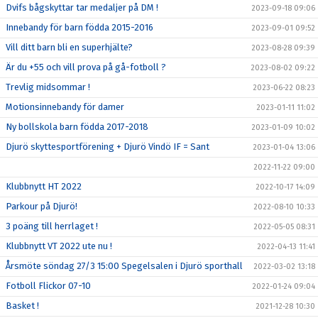
Dvifs bågskyttar tar medaljer på DM !
2023-09-18 09:06
Innebandy för barn födda 2015-2016
2023-09-01 09:52
Vill ditt barn bli en superhjälte?
2023-08-28 09:39
Är du +55 och vill prova på gå-fotboll ?
2023-08-02 09:22
Trevlig midsommar !
2023-06-22 08:23
Motionsinnebandy för damer
2023-01-11 11:02
Ny bollskola barn födda 2017-2018
2023-01-09 10:02
Djurö skyttesportförening + Djurö Vindö IF = Sant
2023-01-04 13:06
2022-11-22 09:00
Klubbnytt HT 2022
2022-10-17 14:09
Parkour på Djurö!
2022-08-10 10:33
3 poäng till herrlaget !
2022-05-05 08:31
Klubbnytt VT 2022 ute nu !
2022-04-13 11:41
Årsmöte söndag 27/3 15:00 Spegelsalen i Djurö sporthall
2022-03-02 13:18
Fotboll Flickor 07-10
2022-01-24 09:04
Basket !
2021-12-28 10:30