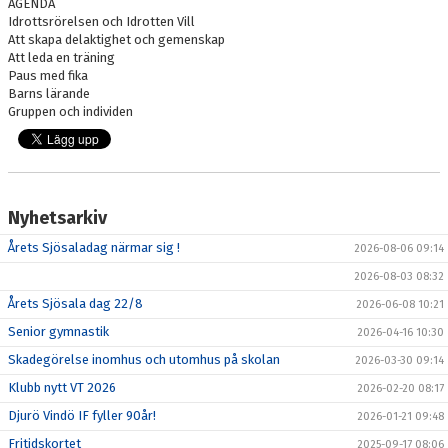
AGENDA
AVGIFTER
Idrottsrörelsen och Idrotten Vill
Att skapa delaktighet och gemenskap
DOKUMENT
Att leda en träning
Paus med fika
Barns lärande
IBIS
Gruppen och individen
FOGIS
FOLKSAM
Nyhetsarkiv
ANSÖKAN OM STÖD
Årets Sjösaladag närmar sig !
2026-08-06 09:14
DVIF KLUBB SHOP HOS ASSIST
2026-08-03 08:32
Årets Sjösala dag 22/8
2026-06-08 10:21
RC BILAR
Senior gymnastik
2026-04-16 10:30
Skadegörelse inomhus och utomhus på skolan
2026-03-30 09:14
Klubb nytt VT 2026
2026-02-20 08:17
Djurö Vindö IF fyller 90år!
2026-01-21 09:48
Fritidskortet
2025-09-17 08:06