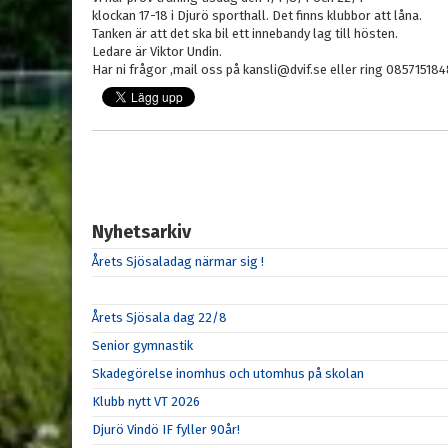
klockan 17-18 i Djurö sporthall. Det finns klubbor att låna.
Tanken är att det ska bil ett innebandy lag till hösten.
Ledare är Viktor Undin.
Har ni frågor ,mail oss på kansli@dvif.se eller ring 08571518
Nyhetsarkiv
Årets Sjösaladag närmar sig !
Årets Sjösala dag 22/8
Senior gymnastik
Skadegörelse inomhus och utomhus på skolan
Klubb nytt VT 2026
Djurö Vindö IF fyller 90år!