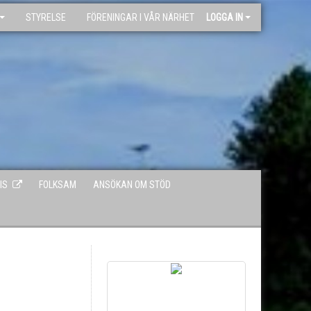
STYRELSE
FÖRENINGAR I VÅR NÄRHET
LOGGA IN
IS
FOLKSAM
ANSÖKAN OM STÖD