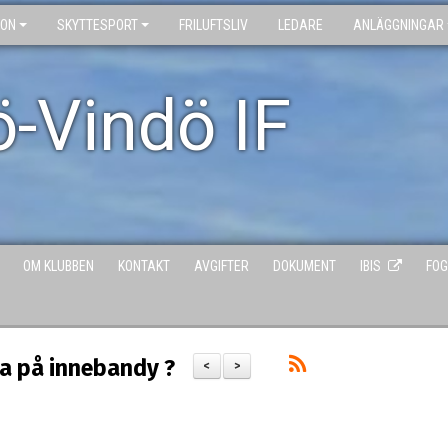
ION
SKYTTESPORT
FRILUFTSLIV
LEDARE
ANLÄGGNINGAR
ö-Vindö IF
OM KLUBBEN
KONTAKT
AVGIFTER
DOKUMENT
IBIS
FOG
va på innebandy ?
<
>