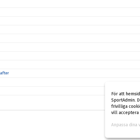
after
För att hemsi
SportAdmin. De
frivilliga cook
vill acceptera
Anpassa dina 