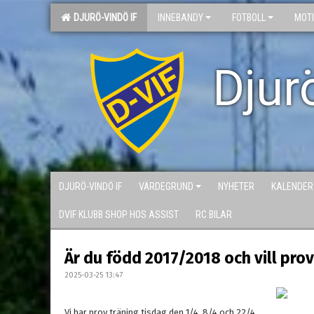
DJURÖ-VINDÖ IF
INNEBANDY
FOTBOLL
MOT
Djur
DJURÖ-VINDÖ IF
VÄRDEGRUND
NYHETER
KALENDER
DVIF KLUBB SHOP HOS ASSIST
RC BILAR
Är du född 2017/2018 och vill pro
2025-03-25 13:47
Vi har prov träning tisdag den 1/4 ,8/4 och 22/4