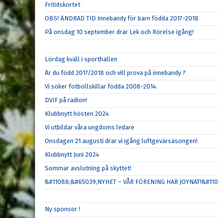
Fritidskortet
OBS! ÄNDRAD TID Innebandy för barn födda 2017-2018
På onsdag 10 september drar Lek och Rörelse igång!
Lördag kväll i sporthallen
Är du född 2017/2018 och vill prova på innebandy ?
Vi söker fotbollskillar födda 2008-2014.
DVIF på radion!
Klubbnytt hösten 2024
Vi utbildar våra ungdoms ledare
Onsdagen 21 augusti drar vi igång luftgevärsäsongen!
Klubbnytt Juni 2024
Sommar avslutning på skyttet!
&#11088;&#65039;NYHET – VÅR FÖRENING HAR JOYNAT!&#11
Ny sponsor !