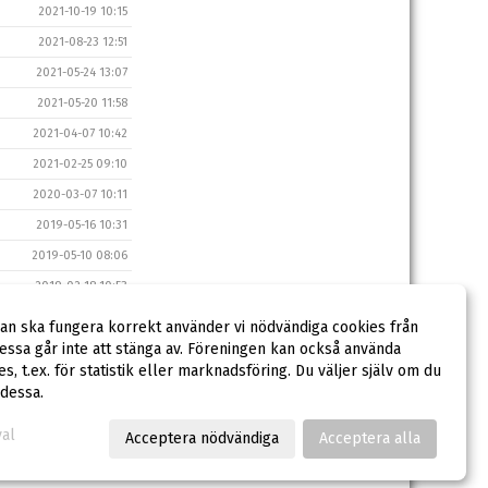
2021-10-19 10:15
2021-08-23 12:51
2021-05-24 13:07
2021-05-20 11:58
2021-04-07 10:42
2021-02-25 09:10
2020-03-07 10:11
2019-05-16 10:31
2019-05-10 08:06
2019-02-18 10:53
2018-10-23 15:43
dan ska fungera korrekt använder vi nödvändiga cookies från
ssa går inte att stänga av. Föreningen kan också använda
2017-12-21 10:26
ies, t.ex. för statistik eller marknadsföring. Du väljer själv om du
 dessa.
val
Acceptera nödvändiga
Acceptera alla