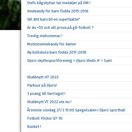
Dvifs bågskyttar tar medaljer på DM !
Innebandy för barn födda 2015-2016
Vill ditt barn bli en superhjälte?
Är du +55 och vill prova på gå-fotboll ?
Trevlig midsommar !
Motionsinnebandy för damer
Ny bollskola barn födda 2017-2018
Djurö skyttesportförening + Djurö Vindö IF = Sant
Klubbnytt HT 2022
Parkour på Djurö!
3 poäng till herrlaget !
Klubbnytt VT 2022 ute nu !
Årsmöte söndag 27/3 15:00 Spegelsalen i Djurö sporthall
Fotboll Flickor 07-10
Basket !