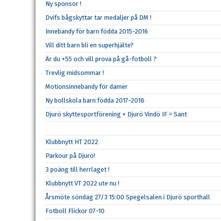
Ny sponsor !
Dvifs bågskyttar tar medaljer på DM !
Innebandy för barn födda 2015-2016
Vill ditt barn bli en superhjälte?
Är du +55 och vill prova på gå-fotboll ?
Trevlig midsommar !
Motionsinnebandy för damer
Ny bollskola barn födda 2017-2018
Djurö skyttesportförening + Djurö Vindö IF = Sant
Klubbnytt HT 2022
Parkour på Djurö!
3 poäng till herrlaget !
Klubbnytt VT 2022 ute nu !
Årsmöte söndag 27/3 15:00 Spegelsalen i Djurö sporthall
Fotboll Flickor 07-10