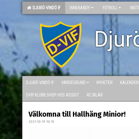
DJURÖ-VINDÖ IF
INNEBANDY
FOTBOLL
MOT
Djur
DJURÖ-VINDÖ IF
VÄRDEGRUND
NYHETER
KALENDER
DVIF KLUBB SHOP HOS ASSIST
RC BILAR
Välkomna till Hallhäng Minior!
2021-10-19 10:15