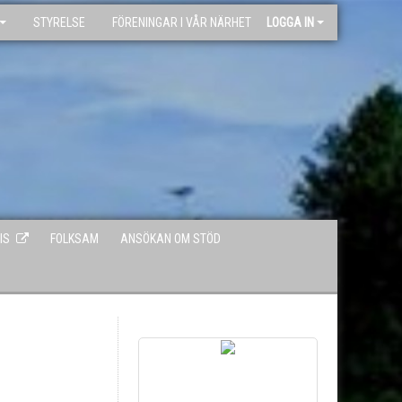
STYRELSE
FÖRENINGAR I VÅR NÄRHET
LOGGA IN
IS
FOLKSAM
ANSÖKAN OM STÖD