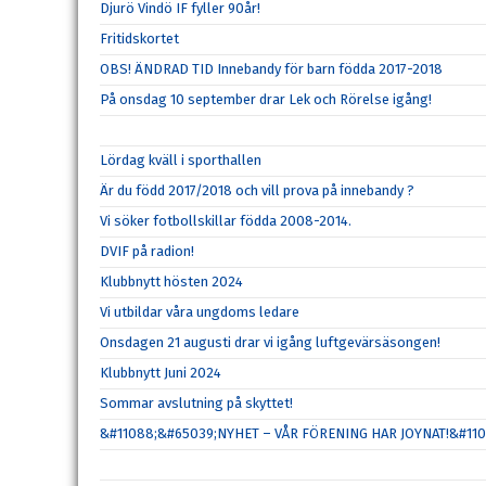
Djurö Vindö IF fyller 90år!
Fritidskortet
OBS! ÄNDRAD TID Innebandy för barn födda 2017-2018
På onsdag 10 september drar Lek och Rörelse igång!
Lördag kväll i sporthallen
Är du född 2017/2018 och vill prova på innebandy ?
Vi söker fotbollskillar födda 2008-2014.
DVIF på radion!
Klubbnytt hösten 2024
Vi utbildar våra ungdoms ledare
Onsdagen 21 augusti drar vi igång luftgevärsäsongen!
Klubbnytt Juni 2024
Sommar avslutning på skyttet!
&#11088;&#65039;NYHET – VÅR FÖRENING HAR JOYNAT!&#11