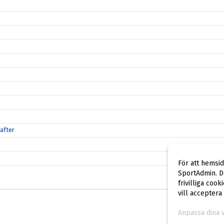
after
För att hemsi
SportAdmin. De
frivilliga cook
vill acceptera
Anpassa dina 