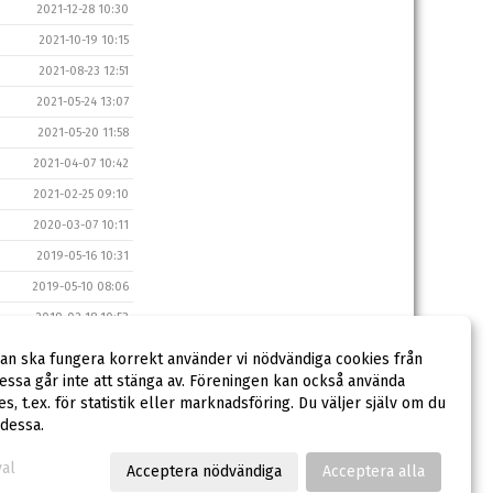
2021-12-28 10:30
2021-10-19 10:15
2021-08-23 12:51
2021-05-24 13:07
2021-05-20 11:58
2021-04-07 10:42
2021-02-25 09:10
2020-03-07 10:11
2019-05-16 10:31
2019-05-10 08:06
2019-02-18 10:53
2018-10-23 15:43
dan ska fungera korrekt använder vi nödvändiga cookies från
2017-12-21 10:26
ssa går inte att stänga av. Föreningen kan också använda
ies, t.ex. för statistik eller marknadsföring. Du väljer själv om du
 dessa.
val
Acceptera nödvändiga
Acceptera alla