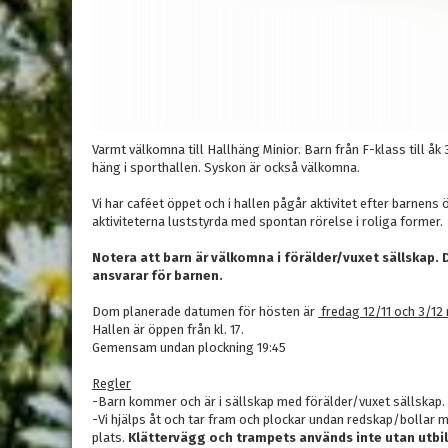
Varmt välkomna till Hallhäng Minior. Barn från F-klass till åk
häng i sporthallen. Syskon är också välkomna.
Vi har caféet öppet och i hallen pågår aktivitet efter barnens
aktiviteterna luststyrda med spontan rörelse i roliga former.
Notera att barn är välkomna i förälder/vuxet sällskap. D
ansvarar för barnen.
Dom planerade datumen för hösten är
fredag 12/11 och 3/12 
Hallen är öppen från kl. 17.
Gemensam undan plockning 19:45
Regler
-Barn kommer och är i sällskap med förälder/vuxet sällskap.
-Vi hjälps åt och tar fram och plockar undan redskap/bollar med
plats.
Klättervägg och trampets används inte utan utbi