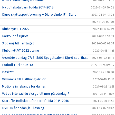
Motionsinnebandy för damer
2023-01-11 11:02
Ny bollskola barn födda 2017-2018
2023-01-09 10:02
Djurö skyttesportförening + Djurö Vindö IF = Sant
2023-01-04 13:06
2022-11-22 09:00
Klubbnytt HT 2022
2022-10-17 14:09
Parkour på Djurö!
2022-08-10 10:33
3 poäng till herrlaget !
2022-05-05 08:31
Klubbnytt VT 2022 ute nu !
2022-04-13 11:41
Årsmöte söndag 27/3 15:00 Spegelsalen i Djurö sporthall
2022-03-02 13:18
Fotboll Flickor 07-10
2022-01-24 09:04
Basket !
2021-12-28 10:30
Välkomna till Hallhäng Minior!
2021-10-19 10:15
Motions innebandy för damer.
2021-08-23 12:51
Vet du inte vad du ska ge till mor på söndag ?
2021-05-24 13:07
Start för Bollskola för barn födda 2015-2016
2021-05-20 11:58
DVIF 76 år sedan ,kul läsning.
2021-04-07 10:42