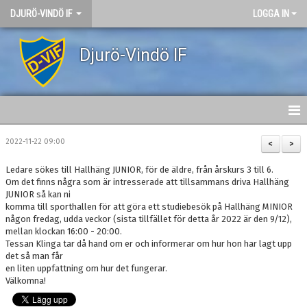
DJURÖ-VINDÖ IF
LOGGA IN
Djurö-Vindö IF
DJURÖ-VINDÖ IF
2022-11-22 09:00
<
>
VÄRDEGRUND
Ledare sökes till Hallhäng JUNIOR, för de äldre, från årskurs 3 till 6.
Om det finns några som är intresserade att tillsammans driva Hallhäng
JUNIOR så kan ni
NYHETER
komma till sporthallen för att göra ett studiebesök på Hallhäng MINIOR
någon fredag, udda veckor (sista tillfället för detta år 2022 är den 9/12),
KALENDER
mellan klockan 16:00 - 20:00.
Tessan Klinga tar då hand om er och informerar om hur hon har lagt upp
det så man får
OM KLUBBEN
en liten uppfattning om hur det fungerar.
Välkomna!
KONTAKT