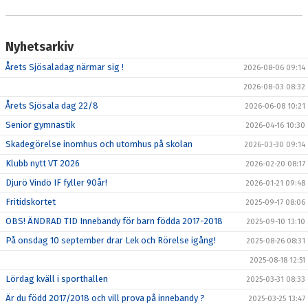
AVGIFTER
DOKUMENT
Nyhetsarkiv
Årets Sjösaladag närmar sig !
IBIS
2026-08-06 09:14
2026-08-03 08:32
FOGIS
Årets Sjösala dag 22/8
2026-06-08 10:21
Senior gymnastik
2026-04-16 10:30
FOLKSAM
Skadegörelse inomhus och utomhus på skolan
2026-03-30 09:14
ANSÖKAN OM STÖD
Klubb nytt VT 2026
2026-02-20 08:17
Djurö Vindö IF fyller 90år!
2026-01-21 09:48
DVIF KLUBB SHOP HOS ASSIST
Fritidskortet
2025-09-17 08:06
RC BILAR
OBS! ÄNDRAD TID Innebandy för barn födda 2017-2018
2025-09-10 13:10
På onsdag 10 september drar Lek och Rörelse igång!
2025-08-26 08:31
2025-08-18 12:51
Lördag kväll i sporthallen
2025-03-31 08:33
Är du född 2017/2018 och vill prova på innebandy ?
2025-03-25 13:47