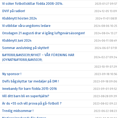
Vi söker fotbollskillar födda 2008-2014.
2025-01-27 09:57
DVIF på radion!
2024-12-05 13:09
Klubbnytt hösten 2024
2024-11-01 08:51
Vi utbildar våra ungdoms ledare
2024-08-06 10:25
Onsdagen 21 augusti drar vi igång luftgevärsäsongen!
2024-08-04 13:27
Klubbnytt Juni 2024
2024-06-11 08:49
Sommar avslutning på skyttet!
2024-06-07 07:51
&#11088;&#65039;NYHET – VÅR FÖRENING HAR
2024-02-27 09:34
JOYNAT!&#11088;&#65039;
2023-10-19 07:29
Ny sponsor !
2023-09-18 10:56
Dvifs bågskyttar tar medaljer på DM !
2023-09-18 09:06
Innebandy för barn födda 2015-2016
2023-09-01 09:52
Vill ditt barn bli en superhjälte?
2023-08-28 09:39
Är du +55 och vill prova på gå-fotboll ?
2023-08-02 09:22
Trevlig midsommar !
2023-06-22 08:23